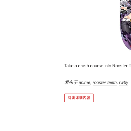
Take a crash course into Rooster T
发布于
anime
,
rooster teeth
,
rwby
阅读详细内容