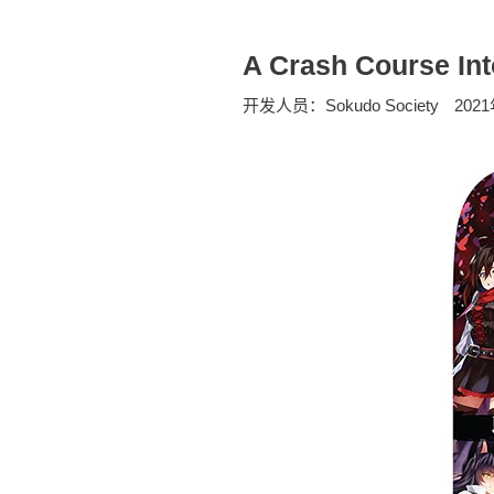
A Crash Course I
开发人员：Sokudo Society
202