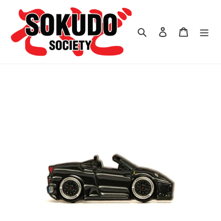
跳
到
内
搜索
登录
购物车
容