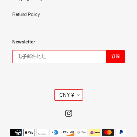
Refund Policy
Newsletter
订阅
货
CNY ¥
币
Instagram
支
付