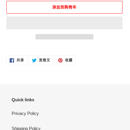
添加到购物车
将
产
在
在
固
品
共享
发推文
收藏
FACEBOOK
TWITTER
定
添
上
上
在
共
发
PINTEREST
加
享
推
上
文
到
您
的
购
Quick links
物
车
Privacy Policy
Shipping Policy