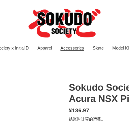
iety x Initial D
Apparel
Accessories
Skate
Model Ki
Sokudo Soci
Acura NSX P
常
¥136.97
规
结账时计算的
运费
。
价