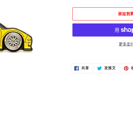
格
添加到
更多支
将
产
在
在
品
共享
发推文
FACEBOOK
TWITTER
上
上
添
共
发
加
享
推
文
到
您
的
购
物
车