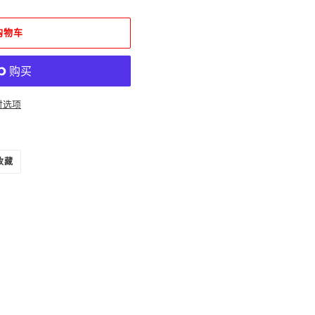
购物车
付选项
固
收藏
定
在
PINTEREST
上