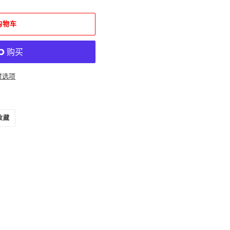
购物车
付选项
固
收藏
定
在
PINTEREST
上