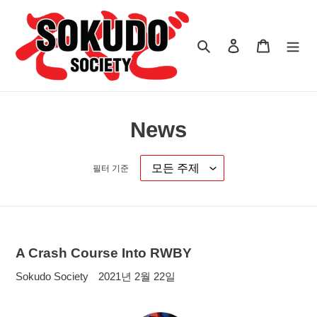
콘
텐
츠
검색
로그인
카트
로
건
너
뛰
기
News
필터 기준
A Crash Course Into RWBY
Sokudo Society
2021년 2월 22일